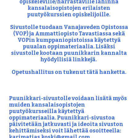
opiskeleville/harrastaville lähinnä
kansalaisopistojen erilaisten
puutyökurssien opiskelijoille.
Sivustolle tuodaan Vanajaveden Opistossa
(VOP) ja Ammattiopisto Tavastiassa sekä
VOPin kumppaniopistoissa käytettyä
puualan oppimateriaalia. Lisäksi
sivustolle kootaan puunikkarin kannalta
hyödyllisiä linkkejä.
Opetushallitus on tukenut tätä hanketta.
Puunikkari-sivustolle voidaan lisätä myös
muiden kansalaisopistojen
puutyökursseilla käytettyä
oppimateriaalia. Puunikkari-sivustoa
päivitetään jatkuvasti ja
ideoita sivuston
kehittämiseksi voit lähettää osoitteella:
karimatias.koski@gmail.com