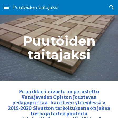
Puutöiden taitajaksi
Skip to main content
Skip to navigation
Puutöiden
taitajaksi
Puunikkari-sivusto on perustettu
Vanajaveden Opiston Joustavaa
pedagogiikkaa -hankkeen yhteydessä v.
2019-2020. Sivuston tarkoituksena on jakaa
tietoa ja taitoa puutöitä