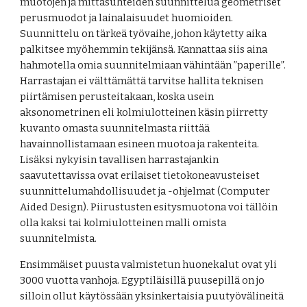
muotojen ja mittasuhteiden suunnittelua geometriset 
perusmuodot ja lainalaisuudet huomioiden. 
Suunnittelu on tärkeä työvaihe, johon käytetty aika 
palkitsee myöhemmin tekijänsä. Kannattaa siis aina 
hahmotella omia suunnitelmiaan vähintään ”paperille”. 
Harrastajan ei välttämättä tarvitse hallita teknisen 
piirtämisen perusteitakaan, koska usein 
aksonometrinen eli kolmiulotteinen käsin piirretty 
kuvanto omasta suunnitelmasta riittää 
havainnollistamaan esineen muotoa ja rakenteita. 
Lisäksi nykyisin tavallisen harrastajankin 
saavutettavissa ovat erilaiset tietokoneavusteiset 
suunnittelumahdollisuudet ja -ohjelmat (Computer 
Aided Design). Piirustusten esitysmuotona voi tällöin 
olla kaksi tai kolmiulotteinen malli omista 
suunnitelmista.
Ensimmäiset puusta valmistetun huonekalut ovat yli 
3000 vuotta vanhoja. Egyptiläisillä puusepillä on jo 
silloin ollut käytössään yksinkertaisia puutyövälineitä 