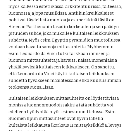
myös kaikessa estetiikassa, arkkitehtuurissa, taiteessa, 
luonnossa ja jopa musiikissa. Antiikin kreikkalaiset 
pohtivat täydellistä muotoa ja esimerkkinä tästä on 
Ateenan Parthenonin fasadin korkeuden ja sen päädyn 
pituuden suhde, joka mukailee kultaisen leikkauksen 
suhdetta. Myös esim. Egyptin pyramidien muotoilussa 
voidaan havaita samoja mittasuhteita. Myöhemmin 
esim. Leonardo da Vinci tutki tarkkaan ihmisen ja 
luonnon mittasuhteita ja havaitsi näissä monenlaisia 
yhtäläisyyksiä kultaiseen leikkaukseen. On sanottu, 
että Leonardo da Vinci käytti kultaisen leikkauksen 
suhdetta hyväkseen maalatessaan ehkä kuuluisimman 
teoksensa Mona Lisan. 
Kultaisen leikkauksen mittasuhteita on löydettävissä 
monissa luonnonmuodoissakin ja tätä suhdetta voi 
edelleen hyödyntää myös esinesuunnittelussa. Esim. 
Suomen lipun mittasuhteet ovat hyvin lähellä 
kultaista leikkausta (korkeus 11 mittayksikkköä, leveys 