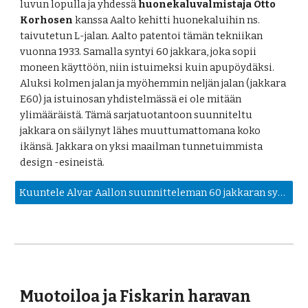
luvun lopulla ja yhdessä 
huonekaluvalmistaja Otto 
Korhosen
 kanssa Aalto kehitti huonekaluihin ns. 
taivutetun L-jalan. Aalto patentoi tämän tekniikan 
vuonna 1933. Samalla syntyi 60 jakkara, joka sopii 
moneen käyttöön, niin istuimeksi kuin apupöydäksi. 
Aluksi kolmen jalan ja myöhemmin neljän jalan (jakkara 
E60) ja istuinosan yhdistelmässä ei ole mitään 
ylimääräistä. 
T
ämä sarjatuotantoon suunniteltu 
jakkara on säilynyt lähes muuttumattomana koko 
ikänsä. Jakkara on yksi maailman tunnetuimmista 
design -esineistä.
Kuuntele Alvar Aallon suunnitteleman 60 jakkaran syntytarina
Muotoiloa ja Fiskarin haravan 