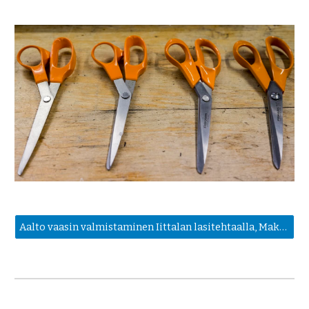
Aalto vaasin valmistaminen Iittalan lasitehtaalla, Making of the Aalto Vase