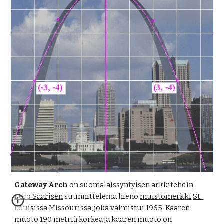
Gateway Arch
 on suomalaissyntyisen 
arkkitehdin
Eero Saarisen
 suunnittelema hieno 
muistomerkki
St. 
Louisissa
Missourissa
, joka valmistui 1965. Kaaren 
muoto 190 metriä korkea ja kaaren muoto on 