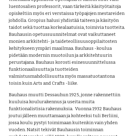
luentosalien professorit, vaan tärkeitä käsityötaitoja 
opiskeltiin myös eri verstaissa työpajojen mestareiden 
johdolla. Gropius halusi yhdistää taiteen ja käsityön 
taidot sekä tuottaa korkealaatuisia, toimivia tuotteita. 
Bauhausin opetussuunnitelmat ovat vaikuttaneet 
monien arkkitehti- ja taideteollisuusoppilaitosten 
kehitykseen ympäri maailmaa. Bauhaus -koulua 
pidetään modernin muotoilun ja arkkitehtuurin 
perustajana. Bauhaus korosti esinesuunnittelussa 
funktionaalisuutta ja tuotteiden 
valmistusmahdollisuutta myös massatuotantona 
toisin kuin Arts and Crafts -liike.
Bauhaus muutti Dessauhun 1925, jonne rakennettiin 
kuuluisa koulurakennus ja useita muita 
funktionalistisia rakennuksia.  Vuonna 1932 Bauhaus 
joutui jälleen muuttamaan ja kohteeksi tuli Berliini, 
jossa koulu pystyi toimimaan kuitenkin vain yhden 
vuoden. Natsit tekivät Bauhausin toiminnan 