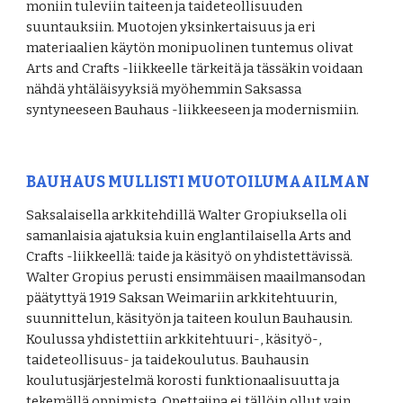
moniin tuleviin taiteen ja taideteollisuuden 
suuntauksiin. 
Muotojen yksinkertaisuus ja eri 
materiaalien käytön monipuolinen tuntemus olivat 
Arts and Crafts -liikkeelle tärkeitä ja tässäkin voidaan 
nähdä yhtäläisyyksiä myöhemmin Saksassa 
syntyneeseen Bauhaus -liikkeeseen ja modernismiin.
BAUHAUS MULLISTI MUOTOILUMAAILMAN
Saksalaisella arkkitehdillä Walter Gropiuksella oli 
samanlaisia ajatuksia kuin englantilaisella Arts and 
Crafts -liikkeellä: taide ja käsityö on yhdistettävissä. 
Walter Gropius perusti ensimmäisen maailmansodan 
päätyttyä 1919 Saksan Weimariin arkkitehtuurin, 
suunnittelun, käsityön ja taiteen koulun Bauhausin. 
Koulussa yhdistettiin arkkitehtuuri-, käsityö-, 
taideteollisuus- ja taidekoulutus. Bauhausin 
koulutusjärjestelmä korosti funktionaalisuutta ja 
tekemällä oppimista. Opettajina ei tällöin ollut vain 