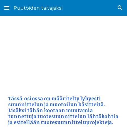
Puutöiden taitajaksi
Skip to main content
Skip to navigation
Suunnittelu ja 
muotoilu
Tässä  osiossa on määritelty lyhyesti 
suunnittelun ja muotoilun käsitteitä. 
Lisäksi tähän kootaan muutamia 
tunnettuja tuotesuunnittelun lähtökohtia 
ja esitellään tuotesuunnitteluprojekteja. 