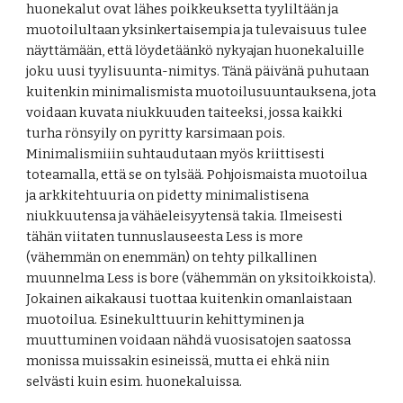
huonekalut ovat lähes poikkeuksetta tyyliltään ja 
muotoilultaan yksinkertaisempia ja tulevaisuus tulee 
näyttämään, että löydetäänkö nykyajan huonekaluille 
joku uusi tyylisuunta-nimitys. Tänä päivänä puhutaan 
kuitenkin minimalismista muotoilusuuntauksena, jota 
voidaan kuvata niukkuuden taiteeksi, jossa kaikki 
turha rönsyily on pyritty karsimaan pois. 
Minimalismiiin suhtaudutaan myös kriittisesti 
toteamalla, että se on tylsää. Pohjoismaista muotoilua 
ja arkkitehtuuria on pidetty minimalistisena 
niukkuutensa ja vähäeleisyytensä takia. Ilmeisesti 
tähän viitaten tunnuslauseesta Less is more 
(vähemmän on enemmän) on tehty pilkallinen 
muunnelma Less is bore (vähemmän on yksitoikkoista). 
Jokainen aikakausi tuottaa kuitenkin omanlaistaan 
muotoilua. Esinekulttuurin kehittyminen ja 
muuttuminen voidaan nähdä vuosisatojen saatossa 
monissa muissakin esineissä, mutta ei ehkä niin 
selvästi kuin esim. huonekaluissa. 