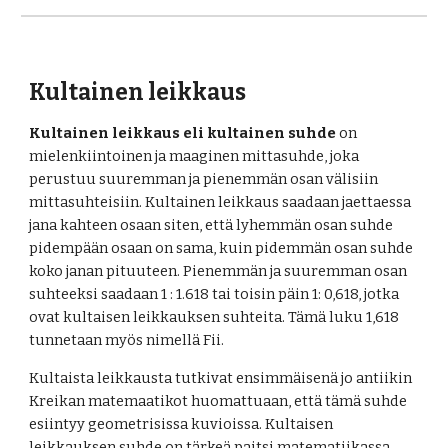
Kultainen leikkaus
Kultainen leikkaus eli kultainen suhde
 on 
mielenkiintoinen ja maaginen mittasuhde, joka 
perustuu suuremman ja pienemmän osan välisiin 
mittasuhteisiin. Kultainen leikkaus saadaan jaettaessa 
jana kahteen osaan siten, että lyhemmän osan suhde 
pidempään osaan on sama, kuin pidemmän osan suhde 
koko janan pituuteen. Pienemmän ja suuremman osan 
suhteeksi saadaan 1 : 1.618 tai toisin päin 1: 0,618, jotka 
ovat kultaisen leikkauksen suhteita. Tämä luku 1,618 
tunnetaan myös nimellä Fii.
Kultaista leikkausta tutkivat ensimmäisenä jo antiikin 
Kreikan matemaatikot huomattuaan, että tämä suhde 
esiintyy geometrisissa kuvioissa. Kultaisen 
leikkauksen suhde on tärkeä paitsi matematiikassa 