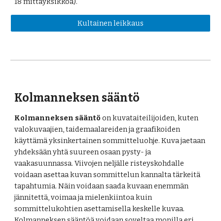
18 mittayksikköä). 
Kultainen leikkaus
Kolmanneksen sääntö
Kolmanneksen sääntö
 on kuvataiteilijoiden, kuten 
valokuvaajien, taidemaalareiden ja graafikoiden 
käyttämä yksinkertainen sommitteluohje. Kuva jaetaan 
yhdeksään yhtä suureen osaan pysty- ja 
vaakasuunnassa. Viivojen neljälle risteyskohdalle 
voidaan asettaa kuvan sommittelun kannalta tärkeitä 
tapahtumia. Näin voidaan saada kuvaan enemmän 
jännitettä, voimaa ja mielenkiintoa kuin 
sommittelukohtien asettamisella keskelle kuvaa. 
Kolmanneksen sääntöä voidaan soveltaa monilla eri 