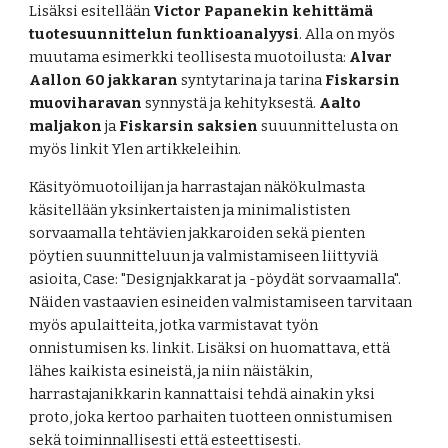
Lisäksi esitellään 
Victor Papanekin kehittämä 
tuotesuunnittelun funktioanalyysi
. Alla on myös 
muutama esimerkki teollisesta muotoilusta: 
Alvar 
Aallon 60 jakkaran
 syntytarina ja tarina 
Fiskarsin 
muoviharavan
 synnystä ja kehityksestä. 
Aalto 
maljakon
 ja 
Fiskarsin saksien
 suuunnittelusta on 
myös linkit Ylen artikkeleihin. 
Käsityömuotoilijan ja harrastajan näkökulmasta 
käsitellään yksinkertaisten ja minimalististen 
sorvaamalla tehtävien jakkaroiden sekä pienten 
pöytien suunnitteluun ja valmistamiseen liittyviä 
asioita, Case: "Designjakkarat ja -pöydät sorvaamalla". 
Näiden vastaavien esineiden valmistamiseen tarvitaan 
myös apulaitteita, jotka varmistavat työn 
onnistumisen ks. linkit. Lisäksi on huomattava, että 
lähes kaikista esineistä, ja niin näistäkin, 
harrastajanikkarin kannattaisi tehdä ainakin yksi 
proto, joka kertoo parhaiten tuotteen onnistumisen 
sekä toiminnallisesti että esteettisesti. 