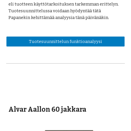
eli tuotteen käyttötarkoituksen tarkemman erittelyn. 
Tuotesuunnittelussa voidaan hyödyntää 
t
ä
t
ä 
Papanekin kehittämää analyysia tänä päivänäkin. 
Tuotesuunnittelun funktioanalyysi
Alvar Aallon 60 jakkara