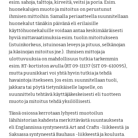
esim. sahoja, talttoja, kirveitä, veitsi ja poria. Esim. 
huonekalujen muoto ja mitoitus on perustunut 
ihmisen mittoihin. Samalla periaatteella suunnitellaan 
huonekalut tänäkin päivänä eli erilaisille 
käyttöhuonekaluille voidaan antaa keskimääräisesti 
hyviä mittavaatimuksia esim. tuolin mitoitukseen 
(istuinkorkeus, istuinosan leveys ja pituus, selkänojan 
ja käsinojan mitoitus jne.).  Ihmisen mittoja ja 
ulottuvuuksia on mahdollisuus tutkia tarkemmin 
esim. 
RT-kortiston avulla (RT 09-11137 (SIT 09-610095)
, 
mutta puunikkari voi yhtä hyvin tutkia ja tehdä 
havaintoja itsekseen. Jos esim. suunnitellaan tuoli, 
jakkara tai pöytä tietynikäiselle lapselle, on 
suunnittelu tehtävä käyttäjäkeskeisesti eli tuotteen 
muoto ja mitoitus tehdä yksilöllisesti.  
Tässä osiossa kerrotaan lyhyesti muotoilun 
lähihistorian kahdesta merkittävästä suuntauksesta 
eli Englannissa syntyneestä Art and Crafts -liikkeestä  ja 
Saksassa syntyneestä Bauhaus -liikkeestä ja koulusta. 