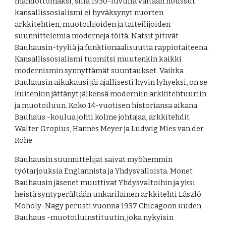
mahdottomaksi, sillä 1930-luvulla valtaan noussut 
kansallissosialismi ei hyväksynyt nuorten 
arkkitehtien, muotoilijoiden ja taiteilijoiden 
suunnittelemia moderneja töitä. Natsit pitivät 
Bauhausin-tyyliä ja funktionaalisuutta rappiotaiteena. 
Kansallissosialismi tuomitsi muutenkin kaikki 
modernismin synnyttämät suuntaukset. Vaikka 
Bauhausin aikakausi jäi ajallisesti hyvin lyhyeksi, on se 
kuitenkin jättänyt jälkensä moderniin arkkitehtuuriin 
ja muotoiluun. Koko 14-vuotisen historiansa aikana 
Bauhaus -koulua johti kolme johtajaa, arkkitehdit 
Walter Gropius, Hannes Meyer ja Ludwig Mies van der 
Rohe.
Bauhausin suunnittelijat saivat myöhemmin 
työtarjouksia Englannista ja Yhdysvalloista. Monet 
Bauhausin jäsenet muuttivat Yhdysvaltoihin ja yksi 
heistä syntyperältään unkarilainen arkkitehti László 
Moholy-Nagy perusti vuonna 1937 Chicagoon uuden 
Bauhaus -muotoiluinstituutin, joka nykyisin 