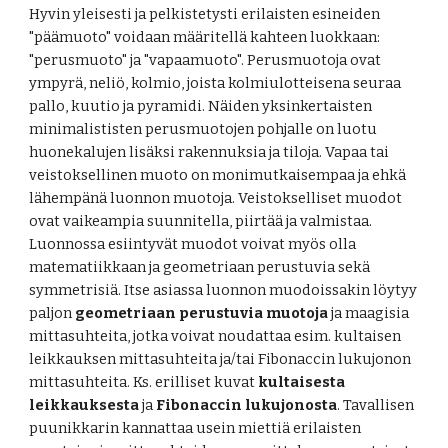
Hyvin yleisesti ja pelkistetysti erilaisten esineiden 
"päämuoto" voidaan määritellä kahteen luokkaan: 
"perusmuoto" ja "vapaamuoto". Perusmuotoja ovat 
ympyrä, neliö, kolmio, joista kolmiulotteisena seuraa 
pallo, kuutio ja pyramidi. Näiden yksinkertaisten 
minimalististen perusmuotojen pohjalle on luotu 
huonekalujen lisäksi rakennuksia ja tiloja. Vapaa tai 
veistoksellinen muoto on monimutkaisempaa ja ehkä 
lähempänä luonnon muotoja. Veistokselliset muodot 
ovat vaikeampia suunnitella, piirtää ja valmistaa. 
Luonnossa esiintyvät muodot voivat myös olla 
matematiikkaan ja geometriaan perustuvia sekä 
symmetrisiä. Itse asiassa luonnon muodoissakin löytyy 
paljon 
geometriaan perustuvia muotoja
 ja maagisia 
mittasuhteita, jotka voivat noudattaa esim. kultaisen 
leikkauksen mittasuhteita ja/tai Fibonaccin lukujonon 
mittasuhteita. Ks. erilliset kuvat 
kultaisesta 
leikkauksesta
 ja 
Fibonaccin lukujonosta
. Tavallisen 
puunikkarin kannattaa usein miettiä erilaisten 