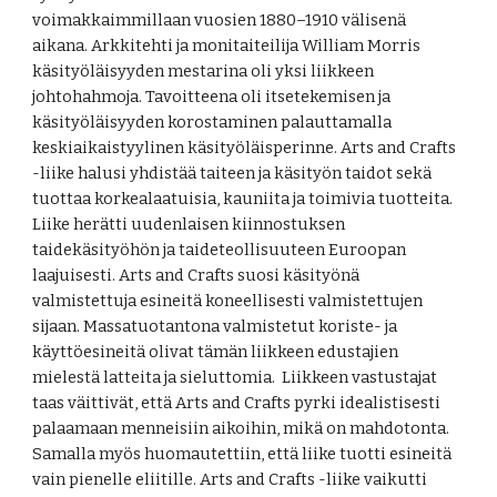
voimakkaimmillaan vuosien 1880–1910 välisenä 
aikana. Arkkitehti ja monitaiteilija William Morris 
käsityöläisyyden mestarina oli yksi liikkeen 
johtohahmoja. Tavoitteena oli itsetekemisen ja 
käsityöläisyyden korostaminen palauttamalla 
keskiaikaistyylinen käsityöläisperinne. Arts and Crafts 
-liike halusi yhdistää taiteen ja käsityön taidot sekä 
tuottaa korkealaatuisia, kauniita ja toimivia tuotteita. 
Liike herätti uudenlaisen kiinnostuksen 
taidekäsityöhön ja taideteollisuuteen Euroopan 
laajuisesti. Arts and Crafts suosi käsityönä 
valmistettuja esineitä koneellisesti valmistettujen 
sijaan. Massatuotantona valmistetut koriste- ja 
käyttöesineitä olivat tämän liikkeen edustajien 
mielestä latteita ja sieluttomia.  Liikkeen vastustajat 
taas väittivät, että Arts and Crafts pyrki idealistisesti 
palaamaan menneisiin aikoihin, mikä on mahdotonta. 
Samalla myös huomautettiin, että liike tuotti esineitä 
vain pienelle eliitille. 
Arts and Crafts -liike vaikutti 