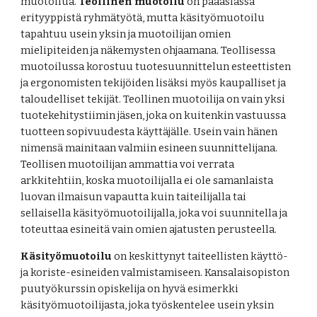
muotoilua. 
Teollinen muotoilu
 on pääasiassa 
erityyppistä ryhmätyötä, mutta käsityömuotoilu 
tapahtuu usein yksin ja muotoilijan omien 
mielipiteiden ja näkemysten ohjaamana. Teollisessa 
muotoilussa korostuu tuotesuunnittelun esteettisten 
ja ergonomisten tekijöiden lisäksi myös kaupalliset ja 
taloudelliset tekijät. Teollinen muotoilija on vain yksi 
tuotekehitystiimin jäsen, joka on kuitenkin vastuussa 
tuotteen sopivuudesta käyttäjälle. Usein vain hänen 
nimensä mainitaan valmiin esineen suunnittelijana. 
Teollisen muotoilijan ammattia voi verrata 
arkkitehtiin, koska muotoilijalla ei ole samanlaista 
luovan ilmaisun vapautta kuin taiteilijalla tai 
sellaisella käsityömuotoilijalla, joka voi suunnitella ja 
toteuttaa esineitä vain omien ajatusten perusteella.
Käsityömuotoilu
 on keskittynyt taiteellisten käyttö- 
ja koriste-esineiden valmistamiseen. Kansalaisopiston 
puutyökurssin opiskelija on hyvä esimerkki 
käsityömuotoilijasta, joka työskentelee usein yksin 