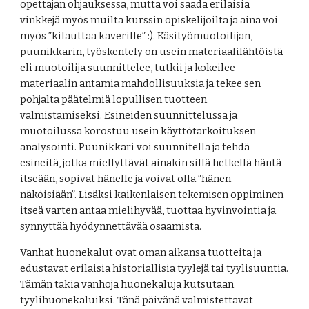
opettajan ohjauksessa, mutta voi saada erilaisia 
vinkkejä myös muilta kurssin opiskelijoilta ja aina voi 
myös ”kilauttaa kaverille” :). Käsityömuotoilijan, 
puunikkarin, työskentely on usein materiaalilähtöistä 
eli muotoilija suunnittelee, tutkii ja kokeilee 
materiaalin antamia mahdollisuuksia ja tekee sen 
pohjalta päätelmiä lopullisen tuotteen 
valmistamiseksi. Esineiden suunnittelussa ja 
muotoilussa korostuu usein käyttötarkoituksen 
analysointi. Puunikkari voi suunnitella ja tehdä 
esineitä, jotka miellyttävät ainakin sillä hetkellä häntä 
itseään, sopivat hänelle ja voivat olla ”hänen 
näköisiään”. Lisäksi kaikenlaisen tekemisen oppiminen 
itseä varten antaa mielihyvää, tuottaa hyvinvointia ja 
synnyttää hyödynnettävää osaamista. 
Vanhat huonekalut ovat oman aikansa tuotteita ja 
edustavat erilaisia historiallisia tyylejä tai tyylisuuntia. 
Tämän takia vanhoja huonekaluja kutsutaan 
tyylihuonekaluiksi. Tänä päivänä valmistettavat 