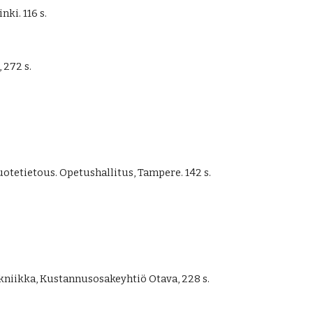
ki. 116 s.
 272 s.
uotetietous. Opetushallitus, Tampere. 142 s.
kniikka, Kustannusosakeyhtiö Otava, 228 s.