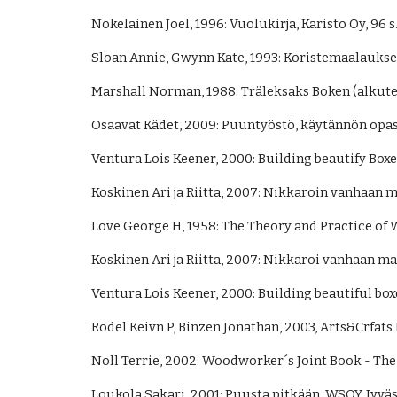
Nokelainen Joel, 1996: Vuolukirja, Karisto Oy, 96 s.
Sloan Annie, Gwynn Kate, 1993: Koristemaalauksen
Marshall Norman, 1988: Träleksaks Boken (alkuteo
Osaavat Kädet, 2009: Puuntyöstö, käytännön opas
Ventura Lois Keener, 2000: Building beautify Boxe
Koskinen Ari ja Riitta, 2007: Nikkaroin vanhaan m
Love George H, 1958: The Theory and Practice of
Koskinen Ari ja Riitta, 2007: Nikkaroi vanhaan mal
Ventura Lois Keener, 2000: Building beautiful b
Rodel Keivn P, Binzen Jonathan, 2003, Arts&Crfats
Noll Terrie, 2002: Woodworker´s Joint Book - The 
Loukola Sakari, 2001: Puusta pitkään, WSOY, Jyväsk