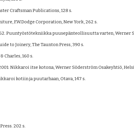
ster Craftsman Publications, 128 s.
niture, F.W.Dodge Corporation, New York, 262 s.
62. Puuntyöstötekniikka puusepänteollisuutta varten, Werner S
de to Joinery, The Taunton Press, 390 s.
& Charles, 160 s.
01: Nikkaroi itse kotona, Werner Söderström Osakeyhtiö, Helsin
karoi kotiin ja puutarhaan, Otava, 147 s. 
 Press
.
 202 s.