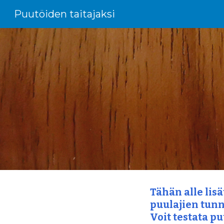
Puutöiden taitajaksi
Sk
Tähän alle lisä
puulajien tunn
Voit testata pu