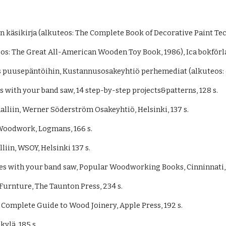
 
 käsikirja (alkuteos: The Complete Book of Decorative Paint Tec
s: The Great All-American Wooden Toy Book, 1986), Ica bokförlag
 puusepäntöihin, Kustannusosakeyhtiö perhemediat (alkuteos: es
s with your band saw, 14 step-by-step projects&patterns, 128 s.
alliin, Werner Söderström Osakeyhtiö, Helsinki, 137 s.
 Woodwork, Logmans, 166 s.
liin, WSOY, Helsinki 137 s.
oxes with your band saw, Popular Woodworking Books, Cinninnati,
 Furnture, The Taunton Press, 234 s.
Complete Guide to Wood Joinery, Apple Press, 192 s. 
ylä, 185 s. 