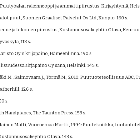
 Puutyöalan rakenneoppi ja ammattipiirustus, Kirjayhtymä, Helsin
jalot puut, Suomen Graafiset Palvelut Oy Ltd, Kuopio. 160 s.
enne ja tekninen piirustus, Kustannusosakeyhtiö Otava, Keuruu,
väskylä, 113 s. 
risto Oy:n krijapaino, Hämeenlinna. 190 s.
isuudessaKirjapaino Oy sana, Helsinki. 145 s.
mäki M., Saimovaara J., Törmä M., 2010: Puutuoteteollisuus ABC, T
therhill. 126 s.
0 s.
h Handplanes, The Taunton Press. 153 s.
ilainen Matti, Vuornemaa Martti, 1994: Puutekniikka, tuotantote
 Kustannusosakeyhtiö Otava. 143 s.