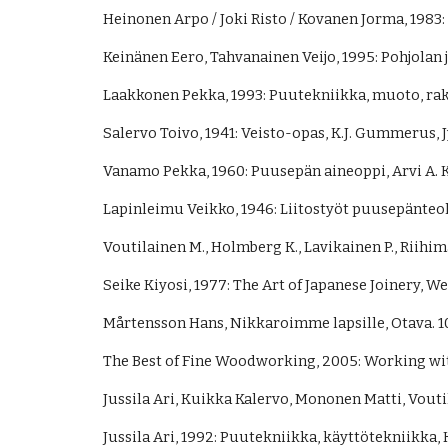
Heinonen Arpo / Joki Risto / Kovanen Jorma, 1983:
Keinänen Eero, Tahvanainen Veijo, 1995: Pohjolan 
Laakkonen Pekka, 1993: Puutekniikka, muoto, rak
Salervo Toivo, 1941: Veisto-opas, K.J. Gummerus, Jy
Vanamo Pekka, 1960: Puusepän aineoppi, Arvi A. Ka
Lapinleimu Veikko, 1946: Liitostyöt puusepänteoll
Voutilainen M., Holmberg K., Lavikainen P., Riihi
Seike Kiyosi, 1977: The Art of Japanese Joinery, Wea
Mårtensson Hans, Nikkaroimme lapsille, Otava. 10
The Best of Fine Woodworking, 2005: Working wit
Jussila Ari, Kuikka Kalervo, Mononen Matti, Vout
Jussila Ari, 1992: Puutekniikka, käyttötekniikka,