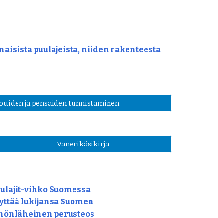
maisista puulajeista, niiden rakenteesta 
 puiden ja pensaiden tunnistaminen
Vanerikäsikirja
ulajit-vihko Suomessa 
yttää lukijansa Suomen 
nnönläheinen perusteos 