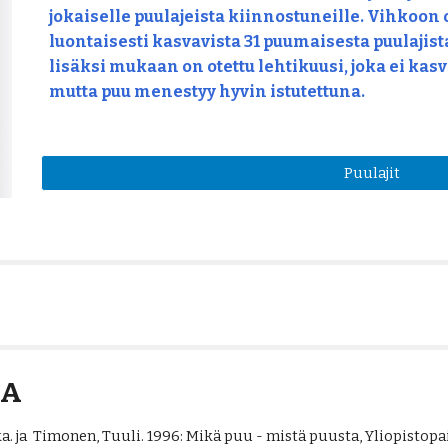
jokaiselle puulajeista kiinnostuneille. Vihkoon
luontaisesti kasvavista 31 puumaisesta puulajista
lisäksi mukaan on otettu lehtikuusi, joka ei kas
mutta puu menestyy hyvin istutettuna.
Puulajit
IA
a. ja  Timonen, Tuuli. 1996: Mikä puu - mistä puusta, Yliopistopain