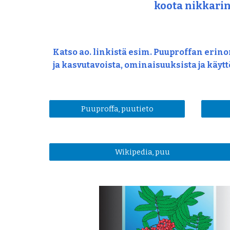
koota nikkarin
Katso ao. linkistä esim. Puuproffan erinom
ja kasvutavoista, ominaisuuksista ja käyt
Puuproffa, puutieto
Wikipedia, puu