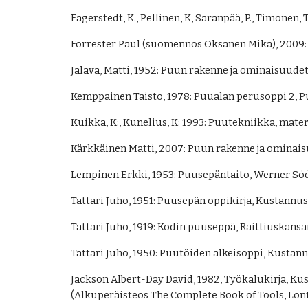
Fagerstedt, K., Pellinen, K, Saranpää, P., Timonen,
Forrester Paul (suomennos Oksanen Mika), 2009:
Jalava, Matti, 1952: Puun rakenne ja ominaisuudet
Kemppainen Taisto, 1978: Puualan perusoppi 2, P
Kuikka, K:, Kunelius, K: 1993: Puutekniikka, mate
Kärkkäinen Matti, 2007: Puun rakenne ja ominais
Lempinen Erkki, 1953: Puusepäntaito, Werner Söd
Tattari Juho, 1951: Puusepän oppikirja, Kustannus
Tattari Juho, 1919: Kodin puuseppä, Raittiuskansan
Tattari Juho, 1950: Puutöiden alkeisoppi, Kustann
Jackson Albert-Day David, 1982, Työkalukirja, K
(Alkuperäisteos The Complete Book of Tools, Lon