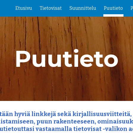
Etusivu
Tietovisat
Suunnittelu
Puutieto
ip to main content
Skip to navigat
Puutieto
tään hyviä linkkejä sekä kirjallisuusviitteitä,
istamiseen, puun rakenteeseen, ominaisuuksii
utietouttasi vastaamalla tietovisat -valikon ao