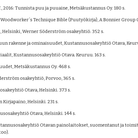
 T., 2016: Tunnista puu ja puuaine, Metsäkustannus Oy. 180 s.
 Woodworker´s Technique Bible (Puutyökirja), A Bonnier Group 
, Helsinki, Werner Söderström osakeyhtiö. 352 s.
uun rakenne ja ominaisuudet, Kustannusosakeyhtiö Otava, Keuruu
riaalit, Kustannusosakeyhtiö Otava. Keuruu. 163 s.
uudet, Metsäkustannus Oy. 468 s.
erström osakeyhtiö, Porvoo, 365 s.
osakeyhtiö Otava, Helsinki. 373 s.
 Kirjapaino, Helsinki. 231 s.
usosakeyhtiö Otava, Helsinki. 144 s.
ustannusosakeyhtiö Otavan painolaitokset, suomentanut ja toimit
too).