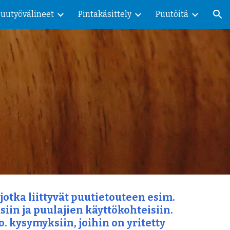
Puutyövälineet
Pintakäsittely
Puutöitä
ion
 jotka liittyvät puutietouteen esim. 
n ja puulajien käyttökohteisiin. 
. kysymyksiin, joihin on yritetty 