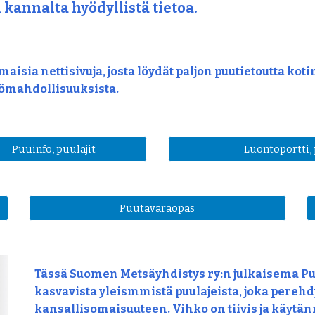
 kannalta hyödyllistä tietoa.
aisia nettisivuja, josta löydät paljon puutietoutta koti
tömahdollisuuksista. 
Puuinfo, puulajit
Luontoportti,
Puutavaraopas
Tässä Suomen Metsäyhdistys ry:n julkaisema Pu
kasvavista yleismmistä puulajeista, joka perehd
kansallisomaisuuteen. Vihko on tiivis ja käytä